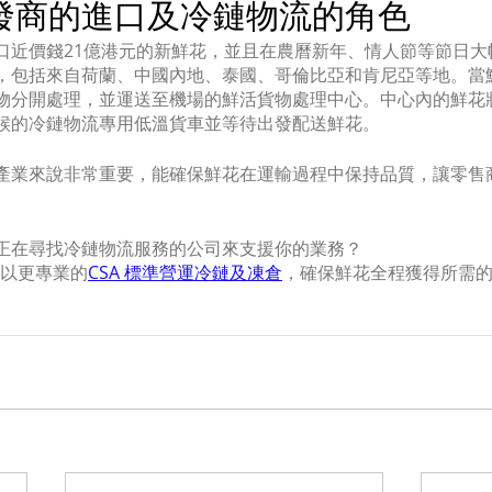
發商的進口及冷鏈物流的角色
口近價錢21億港元的新鮮花，並且在農曆新年、情人節等節日大
，包括來自荷蘭、中國內地、泰國、哥倫比亞和肯尼亞等地。當
物分開處理，並運送至機場的鮮活貨物處理中心。中心內的鮮花
候的冷鏈物流專用低溫貨車並等待出發配送鮮花。
產業來說非常重要，能確保鮮花在運輸過程中保持品質，讓零售
正在尋找冷鏈物流服務的公司來支援你的業務？
流以更專業的
CSA 標準營運冷鏈及凍倉
，確保鮮花全程獲得所需