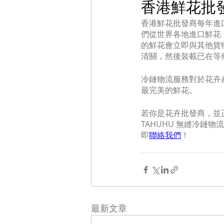
香港鮮花批
香港鮮花批發商每年進
們從世界各地進口鮮花
的鮮花會立即與其他貨
清關，然後裝載已在等
冷鏈物流服務對於花卉
最完美的鮮花。
若你是花卉批發商，並
TAHUHU 無縫冷鏈物
即
聯絡我們
！
最新文章