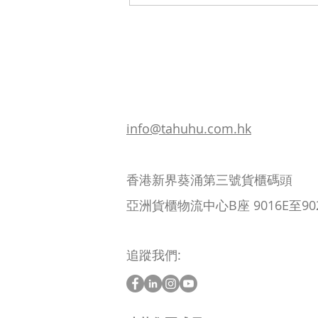
中秋冰皮、雪糕月餅最怕溶？
如何挑選不「斷鏈」的冷鏈物
流？
info@tahuhu.com.hk
香港新界葵涌第三號貨櫃碼頭
亞洲貨櫃物流中心B座 9016E至90
追蹤我們: