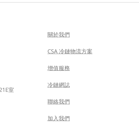
TAHUHU 領先打造的香港首個
【新
全自動雪糕冷凍倉庫：CSA 無
能冷
縫冷鏈解決方案確保冷藏食品
TA
安全可靠配送
關於我們
CSA 冷鏈物流方案
增值服務
​冷鏈網誌
21E室
聯絡我們
加入我們