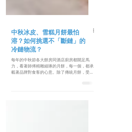
中秋冰皮、雪糕月餅最怕
溶？如何挑選不「斷鏈」的
冷鏈物流？
每年的中秋節各大餅房同酒店廚房都開足馬
力，看著師傅精雕細琢的月餅，每一個，都承
載著品牌對食客的心意。除了傳統月餅，受香
港人喜愛的冰皮月餅、雪糕月餅，以及精緻的
鮮奶生乳月餅，在香港高溫炎熱下，這類高度
敏感的月餅，幾乎都要面對以下物流痛點：
冰皮/雪糕月餅（死守 -18°C）：糯米外皮只
要稍為回溫，就會變軟、黐底，甚至溶成一團
糊狀；雪糕內餡更加不用說，一旦稍有溶化跡
象，就算重新放入雪櫃，口感也會結滿冰粒、