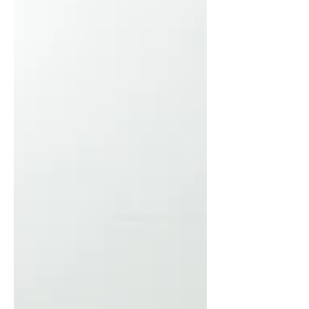
完全報廢。 鮮奶/生乳類月餅（嚴格 0°C -
7°C）：含有高濃度的鮮乳與水分，是細菌極
易滋生的溫床。只要貨車車廂沒有提前預冷，
或者在街邊落貨時曬一曬太陽，月餅不僅會變
形，更可能因細菌超標而引發食品安全危機。
中秋送禮最怕「爆倉延誤」，精緻月餅遲到一
天，退貨與商譽受損的代價極高。 想完美避
開中秋物流陷阱？TAHUHU的雙溫層（冷凍
-18°C / 冷藏 0-7°C）精密倉儲與 IoT 全程控
溫車隊。從出庫到大宗派送，全程死守溫度防
線，更提供中秋短期彈性庫位支援。 廚房的
匠心美味交給你們，高溫與配送的煩惱，就交
給專業的冷鏈專家吧！